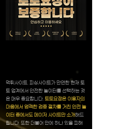
안내해드린 토토요정 보증코드를 통해 회
원가입하시면
사고 발생 시 보상 받으실 수 있습니다.
먹튀사이트. 피싱사이트가 만연한 현재 토
토 업계에서 안전한 놀이터를 선택하는 것
은 매우 중요합니다.
토토요정은 이용자의
마음에서 엄격한 검증 절차를 거친 안전 놀
이터 중에서도 메이저 사이트만 소개
해드
립니다. 또한 더불어 만에 하나 있을 피해