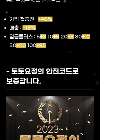
용해보시는 것을 권장드립니다.
가입 첫충전 :
+40%
매충 :
+15%
입금플러스 :
5
+3
10
+5
20
+8
30
+12
50
+20
100
+35
- 토토요정의 안전코드로
보증합니다.